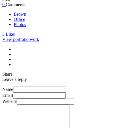
0
Comments
Brown
Office
Photos
3
Like!
View portfolio work
Share
Leave a reply
Name
Email
Website