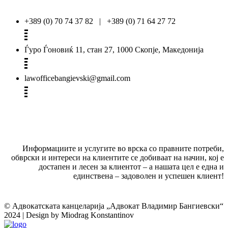
+389 (0) 70 74 37 82 | +389 (0) 71 64 27 72
Ѓуро Ѓоновиќ 11, стан 27, 1000 Скопје, Македонија
lawofficebangievski@gmail.com
Информациите и услугите во врска со правните потреби,
обврски и интереси на клиентите се добиваат на начин, кој е
достапен и лесен за клиентот – а нашата цел е една и
единствена – задоволен и успешен клиент!
© Адвокатската канцеларија „Адвокат Владимир Бангиевски“
2024 | Design by Miodrag Konstantinov