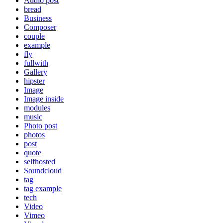
Audio post
bread
Business
Composer
couple
example
fly
fullwith
Gallery
hipster
Image
Image inside
modules
music
Photo post
photos
post
quote
selfhosted
Soundcloud
tag
tag example
tech
Video
Vimeo