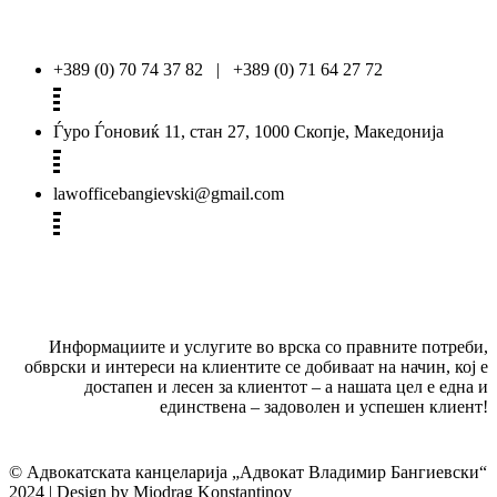
+389 (0) 70 74 37 82 | +389 (0) 71 64 27 72
Ѓуро Ѓоновиќ 11, стан 27, 1000 Скопје, Македонија
lawofficebangievski@gmail.com
Информациите и услугите во врска со правните потреби,
обврски и интереси на клиентите се добиваат на начин, кој е
достапен и лесен за клиентот – а нашата цел е една и
единствена – задоволен и успешен клиент!
© Адвокатската канцеларија „Адвокат Владимир Бангиевски“
2024 | Design by Miodrag Konstantinov