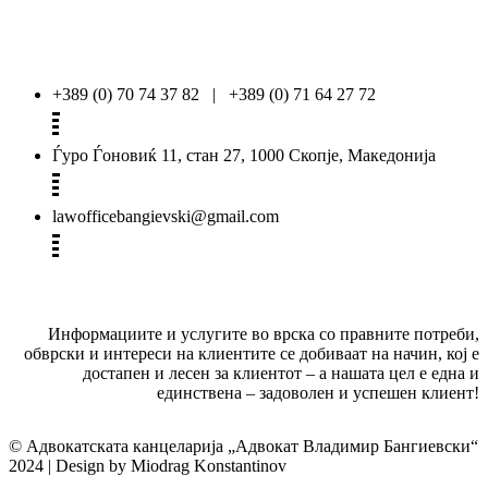
+389 (0) 70 74 37 82 | +389 (0) 71 64 27 72
Ѓуро Ѓоновиќ 11, стан 27, 1000 Скопје, Македонија
lawofficebangievski@gmail.com
Информациите и услугите во врска со правните потреби,
обврски и интереси на клиентите се добиваат на начин, кој е
достапен и лесен за клиентот – а нашата цел е една и
единствена – задоволен и успешен клиент!
© Адвокатската канцеларија „Адвокат Владимир Бангиевски“
2024 | Design by Miodrag Konstantinov