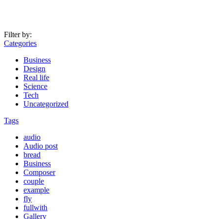
Filter by:
Categories
Business
Design
Real life
Science
Tech
Uncategorized
Tags
audio
Audio post
bread
Business
Composer
couple
example
fly
fullwith
Gallery