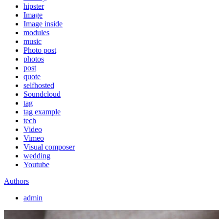
hipster
Image
Image inside
modules
music
Photo post
photos
post
quote
selfhosted
Soundcloud
tag
tag example
tech
Video
Vimeo
Visual composer
wedding
Youtube
Authors
admin